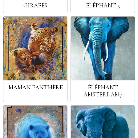
GIRAFES
ÉLÉPHANT 5
MAMAN PANTHÈRE
ÉLÉPHANT
AMSTERDAM7