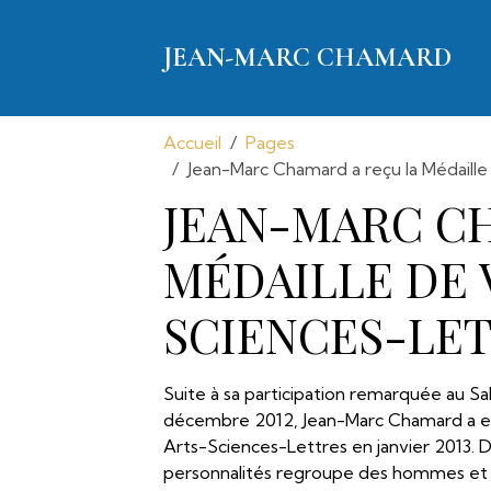
JEAN-MARC CHAMARD
Accueil
Pages
Jean-Marc Chamard a reçu la Médaille
JEAN-MARC C
MÉDAILLE DE 
SCIENCES-LETT
Suite à sa participation remarquée au S
décembre 2012, Jean-Marc Chamard a eu
Arts-Sciences-Lettres en janvier 2013. D
personnalités regroupe des hommes et d